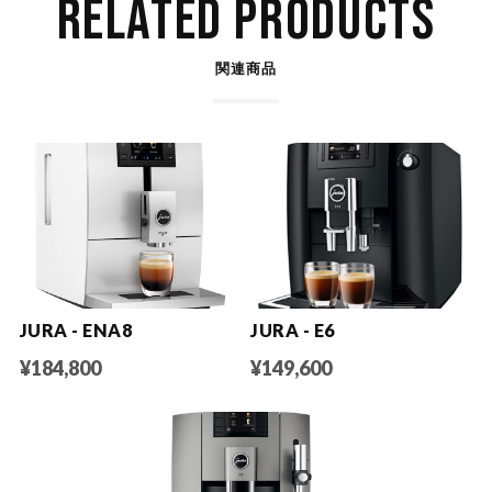
RELATED PRODUCTS
関連商品
JURA - ENA8
JURA - E6
¥184,800
¥149,600