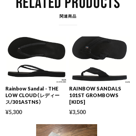
RELATED PRODUCTS
関連商品
Rainbow Sandal - THE
RAINBOW SANDALS
LOW CLOUD（レディー
101ST GROMBOWS
ス/301ASTNS）
[KIDS]
¥5,300
¥3,500